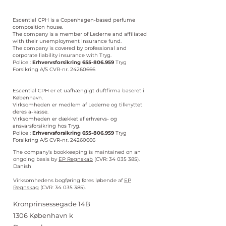
Escential CPH is a Copenhagen-based perfume
composition house.
The company is a member of Lederne and affiliated
with their unemployment insurance fund.
The company is covered by professional and
corporate liability insurance with Tryg.
Police :
Erhvervsforsikring
655-806.959
Tryg
Forsikring A/S CVR-nr.
24260666
Escential CPH er et uafhængigt duftfirma baseret i
København.
Virksomheden er medlem af Lederne og tilknyttet
deres a-kasse.
Virksomheden er dækket af erhvervs- og
ansvarsforsikring hos Tryg.
Police :
Erhvervsforsikring
655-806.959
Tryg
Forsikring A/S CVR-nr.
24260666
The company’s bookkeeping is maintained on an
ongoing basis by
EP Regnskab
(CVR:
34 035 385)
.
Danish
Virksomhedens bogføring føres løbende af
EP
Regnskag
(CVR:
34 035 385)
.
Kronprinsessegade 14B
1306 København k